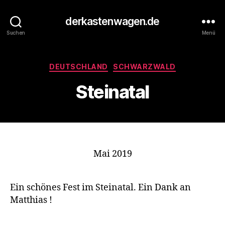
derkastenwagen.de
Suchen
Menü
Kategorien
DEUTSCHLAND
SCHWARZWALD
Steinatal
Mai 2019
Ein schönes Fest im Steinatal. Ein Dank an
Matthias !