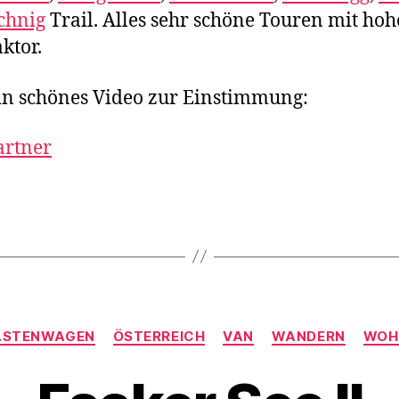
chnig
Trail. Alles sehr schöne Touren mit ho
ktor.
in schönes Video zur Einstimmung:
artner
rter
V
o
Kategorien
n
ASTENWAGEN
ÖSTERREICH
VAN
WANDERN
WOH
d
e