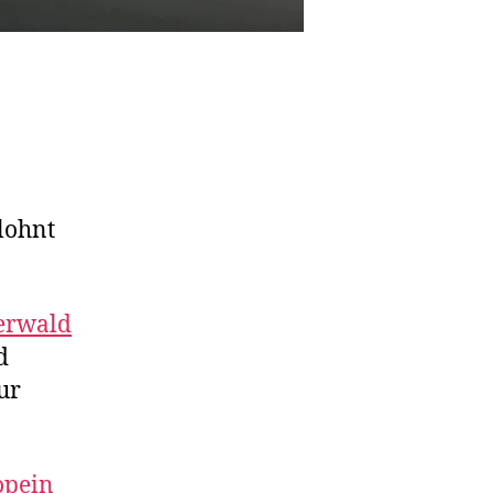
lohnt
erwald
d
ur
opein