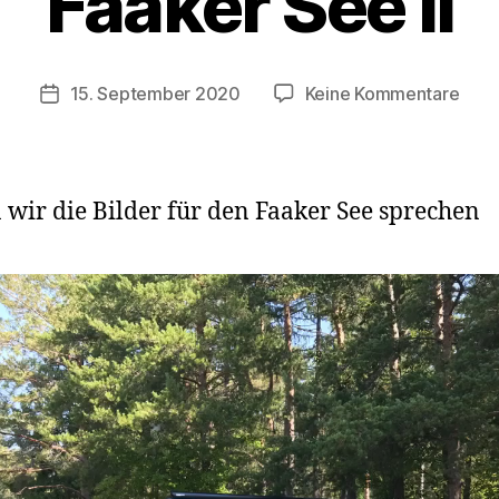
Faaker See II
r
K
a
s
Beitragsautor
zu
15. September 2020
Keine Kommentare
Veröffentlichungsdatum
t
Faak
e
See
n
II
w
 wir die Bilder für den Faaker See sprechen
a
g
e
n