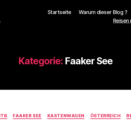
Startseite
Warum dieser Blog ?
Reisen
n
Kategorie:
Faaker See
V
o
Kategorien
n
MTB
FAAKER SEE
KASTENWAGEN
ÖSTERREICH
R
d
e