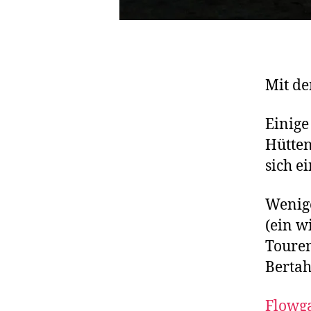
Mit de
Einige
Hütten
sich e
Wenig
(ein w
F
Touren
a
Bertahü
a
k
Flowga
e