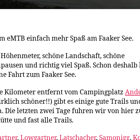
m eMTB einfach mehr Spaß am Faaker See.
 Höhenmeter, schöne Landschaft, schöne
pausen und richtig viel Spaß. Schon deshalb 
ine Fahrt zum Faaker See.
e Kilometer entfernt vom Campingplatz
And
irklich schöner!!) gibt es einige gute Trails un
. Die letzten zwei Tage fuhren wir von hier z
tte und fast alle Trails.
rtner
,
Lowgartner
,
Latschacher
,
Samonigg
,
K