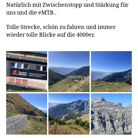
Natürlich mit Zwischenstopp und Stärkung für
uns und die eMTB..
Tolle Strecke, schön zu fahren und immer
wieder tolle Blicke auf die 4000er.
A
l
b
i
n
n
e
n
,
L