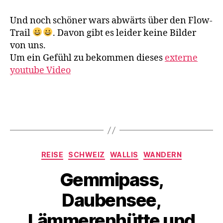
e
u
Und noch schöner wars abwärts über den Flow-
k
Trail
. Davon gibt es leider keine Bilder
e
von uns.
r
Um ein Gefühl zu bekommen dieses
externe
b
youtube Video
a
d
,
R
i
Schlagwörter
n
d
e
Kategorien
REISE
SCHWEIZ
WALLIS
WANDERN
r
h
Gemmipass,
V
ü
o
t
Daubensee,
n
t
d
e
Lämmerenhütte und
e