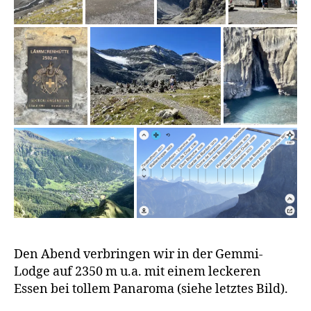
D
a
u
b
e
n
s
e
e
,
G
Den Abend verbringen wir in der Gemmi-
e
Lodge auf 2350 m u.a. mit einem leckeren
m
Essen bei tollem Panaroma (siehe letztes Bild).
m
ip