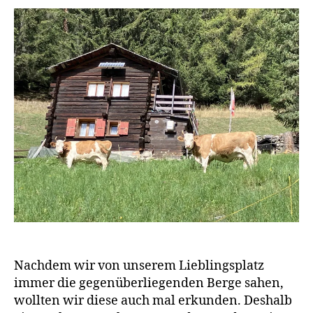
n
Nenda
w
a
g
e
n
Nachdem wir von unserem Lieblingsplatz
immer die gegenüberliegenden Berge sahen,
wollten wir diese auch mal erkunden. Deshalb