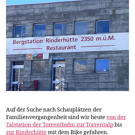
w
a
g
e
n
Auf der Suche nach Schauplätzen der
Familienvergangenheit sind wir heute
von der
Talstation der Torrentbahn zur Torrentalp
bis
zur Rinderhütte
mit dem Bike gefahren.