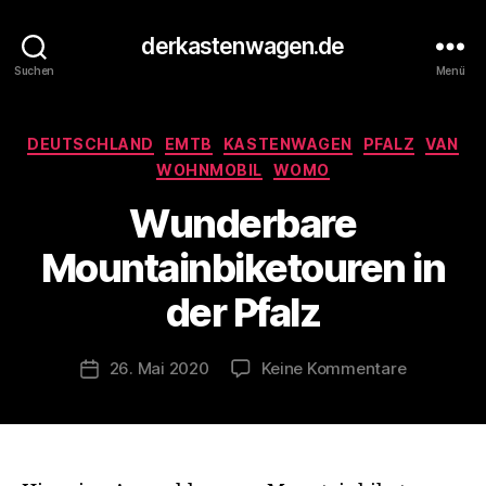
derkastenwagen.de
Suchen
Menü
Kategorien
DEUTSCHLAND
EMTB
KASTENWAGEN
PFALZ
VAN
V
WOHNMOBIL
WOMO
o
Wunderbare
n
d
Mountainbiketouren in
e
r
der Pfalz
K
a
s
Beitragsautor
zu
26. Mai 2020
Keine Kommentare
Veröffentlichungsdatum
t
Wunderba
e
Mountainb
n
in
w
der
a