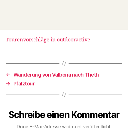
a
g
e
n
,
M
o
Tourenvorschläge in outdooractive
u
n
Schlagwörter
t
ai
n
bi
←
Wanderung von Valbona nach Theth
k
→
Pfalztour
e
t
o
u
r
Schreibe einen Kommentar
e
n
,
Deine E-Mail-Adresse wird nicht veröffentlicht.