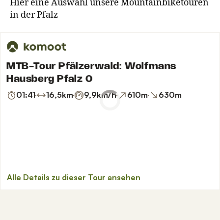
Pfalz
Hier eine Auswahl unsere Mountainbiketouren
g
in der Pfalz
e
n