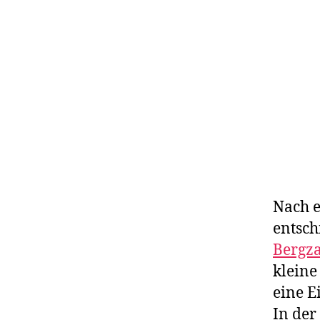
Nach e
entsch
Bergz
kleine
eine E
e
In der
M