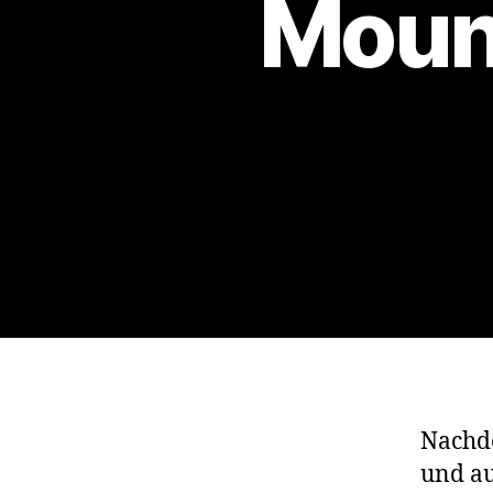
Mount
Nachde
und au