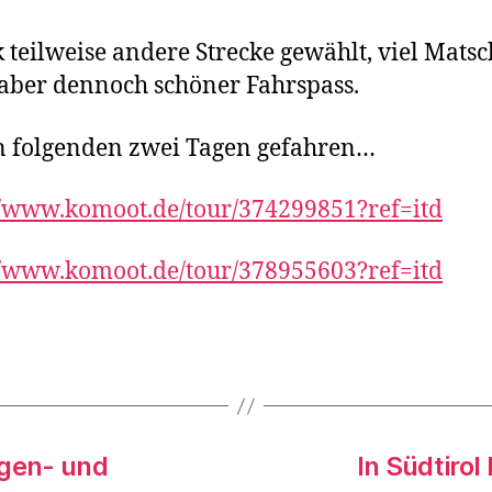
 teilweise andere Strecke gewählt, viel Mats
aber dennoch schöner Fahrspass.
n folgenden zwei Tagen gefahren…
//www.komoot.de/tour/374299851?ref=itd
//www.komoot.de/tour/378955603?ref=itd
rter
agen- und
In Südtiro