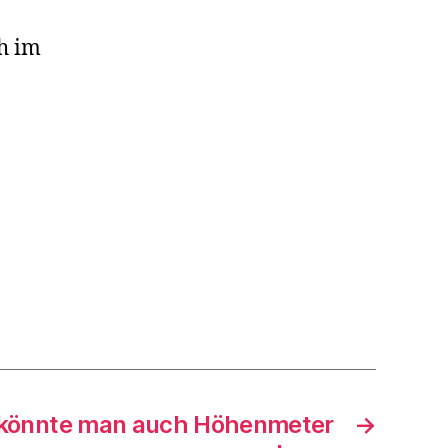
ch im
l könnte man auch Höhenmeter
→