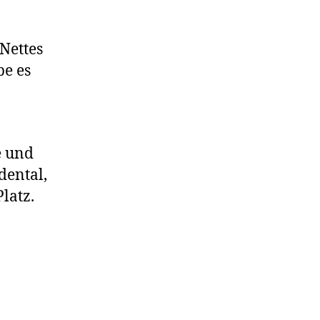
Nettes
be es
e und
dental,
latz.