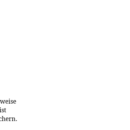
lweise
ist
chern.