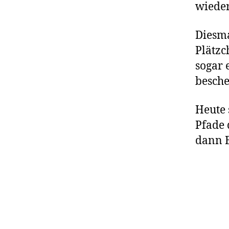
wieder
Diesma
Plätzc
sogar 
besche
Heute 
Pfade 
dann B