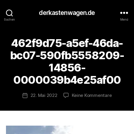
derkastenwagen.de
Suchen
Menü
462f9d75-a5ef-46da-
V
o
bc07-590fb5558209-
n
d
14856-
e
r
0000039b4e25af00
K
a
s
Beitragsautor
zu
22. Mai 2022
Keine Kommentare
Veröffentlichungsdatum
t
462f9d75
e
a5ef-
n
46da-
w
bc07-
a
590fb555
g