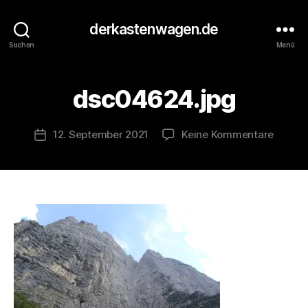
V
o
derkastenwagen.de
n
Suchen
Menü
d
e
r
dsc04624.jpg
K
a
s
Beitragsautor
zu
12. September 2021
Keine Kommentare
Veröffentlichungsdatum
t
dsc046
e
n
w
a
g
e
n