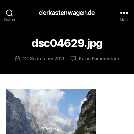
V
o
derkastenwagen.de
n
Suchen
Menü
d
e
r
dsc04629.jpg
K
a
s
Beitragsautor
zu
12. September 2021
Keine Kommentare
Veröffentlichungsdatum
t
dsc046
e
n
w
a
g
e
n