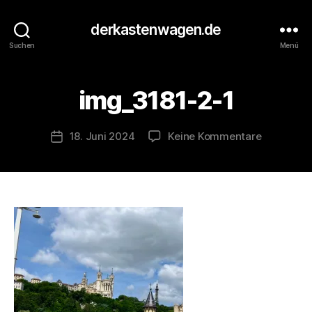
V
o
derkastenwagen.de
n
Suchen
Menü
d
e
r
img_3181-2-1
K
a
s
Beitragsautor
zu
18. Juni 2024
Keine Kommentare
Veröffentlichungsdatum
t
img_3181-
e
2-
n
1
w
a
g
e
n