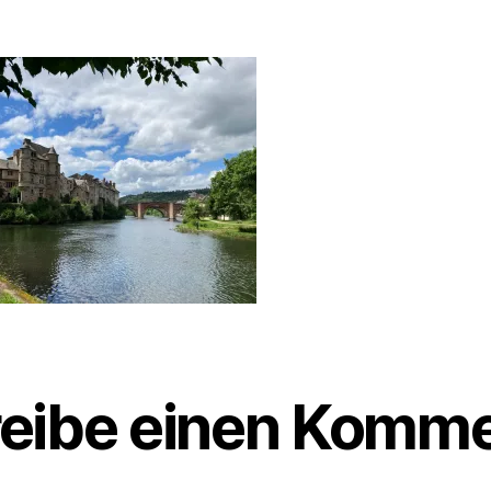
g
e
n
eibe einen Komme