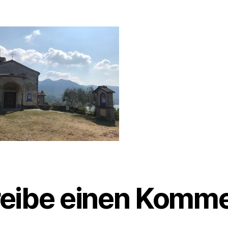
g
e
n
eibe einen Komme