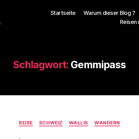
Startseite
Warum dieser Blog ?
Reisen
n
Schlagwort:
Gemmipass
Kategorien
REISE
SCHWEIZ
WALLIS
WANDERN
V
o