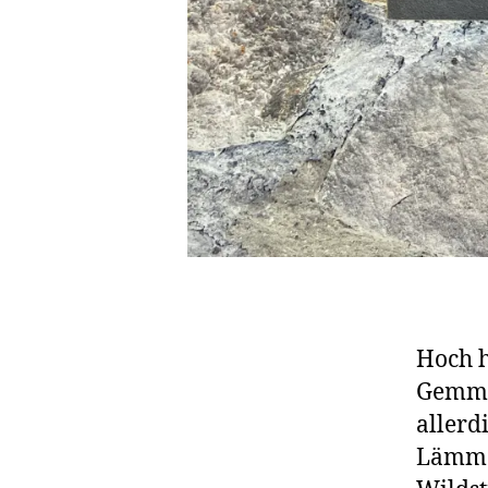
Hoch h
Gemmip
allerd
Lämmer