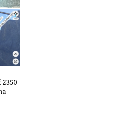
f 2350
ma