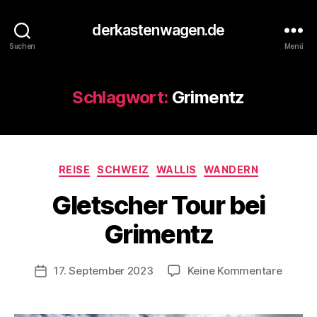
derkastenwagen.de
Suchen
Menü
Schlagwort:
Grimentz
V
o
Kategorien
n
REISE
SCHWEIZ
WALLIS
WANDERN
d
Gletscher Tour bei
e
r
Grimentz
K
a
s
Beitragsautor
zu
17. September 2023
Keine Kommentare
Veröffentlichungsdatum
t
Gletsc
e
Tour
n
bei