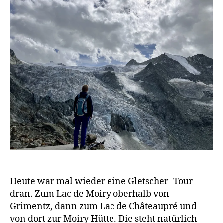
w
Grimen
a
g
e
n
Heute war mal wieder eine Gletscher- Tour
dran. Zum Lac de Moiry oberhalb von
Grimentz, dann zum Lac de Châteaupré und
von dort zur Moiry Hütte. Die steht natürlich