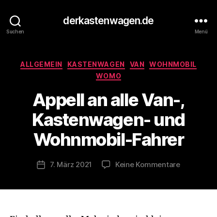
derkastenwagen.de
Suchen
Menü
Kategorien
ALLGEMEIN
KASTENWAGEN
VAN
WOHNMOBIL
V
WOMO
o
Appell an alle Van-,
n
d
Kastenwagen- und
e
r
Wohnmobil-Fahrer
K
a
s
Beitragsautor
zu
7. März 2021
Keine Kommentare
Veröffentlichungsdatum
t
Appell
e
an
n
alle
w
Van-,
a