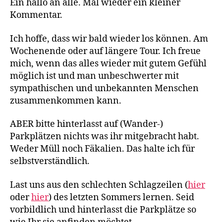
Kastenwa
Ein hallo an alle. Mal wieder ein kleiner
g
und
Kommentar.
e
Wohnmobil
n
Fahrer
Ich hoffe, dass wir bald wieder los können. Am
Wochenende oder auf längere Tour. Ich freue
mich, wenn das alles wieder mit gutem Gefühl
möglich ist und man unbeschwerter mit
sympathischen und unbekannten Menschen
zusammenkommen kann.
ABER bitte hinterlasst auf (Wander-)
Parkplätzen nichts was ihr mitgebracht habt.
Weder Müll noch Fäkalien. Das halte ich für
selbstverständlich.
Last uns aus den schlechten Schlagzeilen (
hier
oder
hier
) des letzten Sommers lernen. Seid
vorbildlich und hinterlasst die Parkplätze so