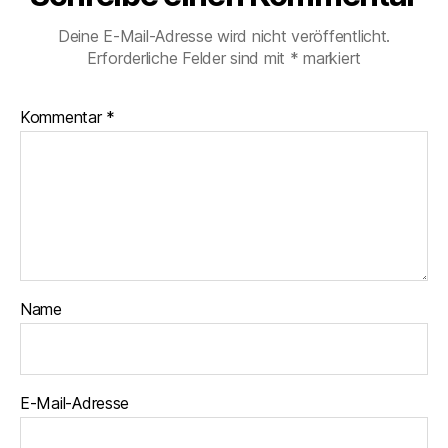
d
e
Deine E-Mail-Adresse wird nicht veröffentlicht.
r
Erforderliche Felder sind mit
*
markiert
n
,
W
Kommentar
*
o
h
n
m
o
bi
l
,
W
o
Name
m
o
E-Mail-Adresse