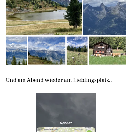
e
M
T
B
,
K
Und am Abend wieder am Lieblingsplatz..
a
st
e
n
w
a
g
e