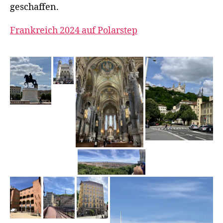
geschaffen.
Frankreich 2024 auf Polarstep
F
r
a
n
kr
ei