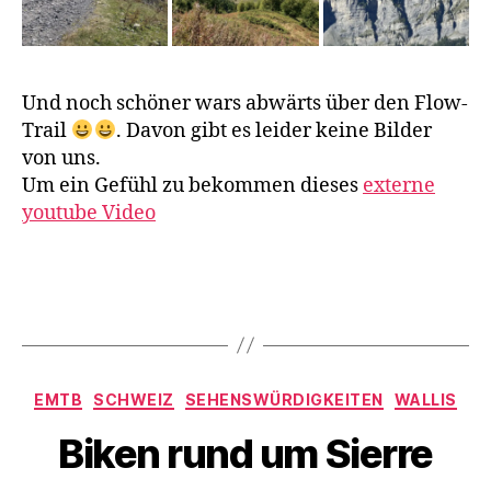
,
L
e
u
Und noch schöner wars abwärts über den Flow-
k
Trail
. Davon gibt es leider keine Bilder
e
von uns.
r
Um ein Gefühl zu bekommen dieses
externe
b
youtube Video
a
d
,
R
V
i
Schlagwörter
o
n
n
d
d
e
Kategorien
EMTB
SCHWEIZ
SEHENSWÜRDIGKEITEN
WALLIS
e
r
r
h
Biken rund um Sierre
K
ü
a
t