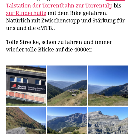
Talstation der Torrentbahn zur Torrentalp
bis
zur Rinderhütte
mit dem Bike gefahren.
Natürlich mit Zwischenstopp und Stärkung für
uns und die eMTB..
Tolle Strecke, schön zu fahren und immer
wieder tolle Blicke auf die 4000er.
A
l
b
i
n
n
e
n