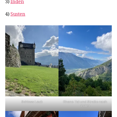
3)
Inden
4)
Susten
Schloss Leuk
Rhone Tal und Straße nach
Inden