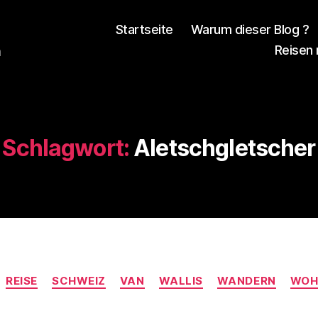
Startseite
Warum dieser Blog ?
Reisen
n
Schlagwort:
Aletschgletscher
V
o
Kategorien
n
REISE
SCHWEIZ
VAN
WALLIS
WANDERN
WOH
d
e