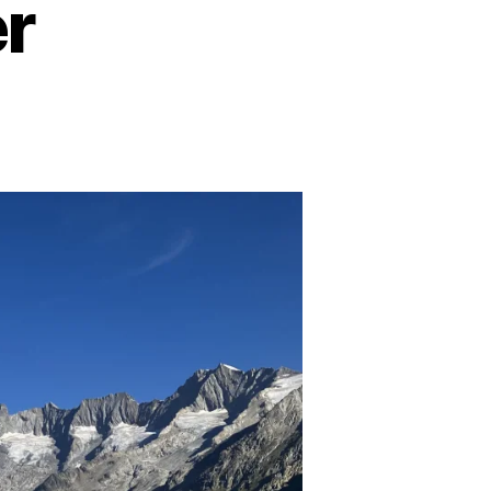
r
schgletscher