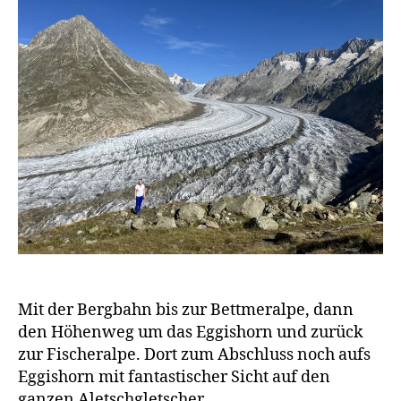
a
g
e
n
Mit der Bergbahn bis zur Bettmeralpe, dann
den Höhenweg um das Eggishorn und zurück
zur Fischeralpe. Dort zum Abschluss noch aufs
Eggishorn mit fantastischer Sicht auf den
ganzen Aletschgletscher.