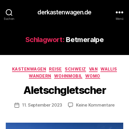
derkastenwagen.de
Suchen
Menü
Schlagwort:
Betmeralpe
V
o
n
Kategorien
KASTENWAGEN
REISE
SCHWEIZ
VAN
WALLIS
d
WANDERN
WOHNMOBIL
WOMO
e
r
Aletschgletscher
K
a
s
Beitragsautor
zu
11. September 2023
Keine Kommentare
Veröffentlichungsdatum
t
Aletsc
e
n
w