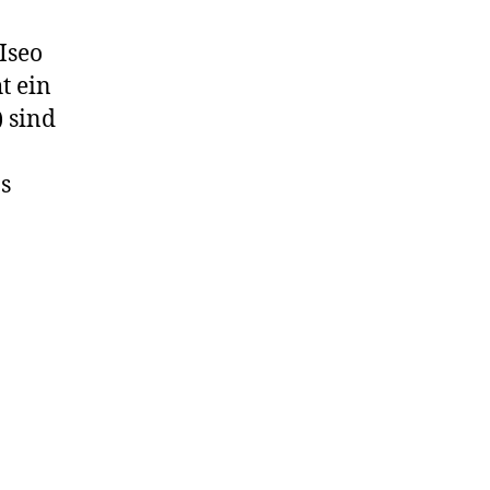
Iseo
ht ein
) sind
s