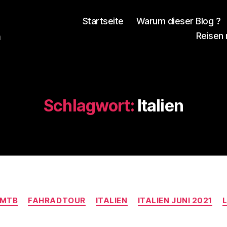
Startseite
Warum dieser Blog ?
Reisen
n
Schlagwort:
Italien
V
o
Kategorien
n
EMTB
FAHRADTOUR
ITALIEN
ITALIEN JUNI 2021
d
e