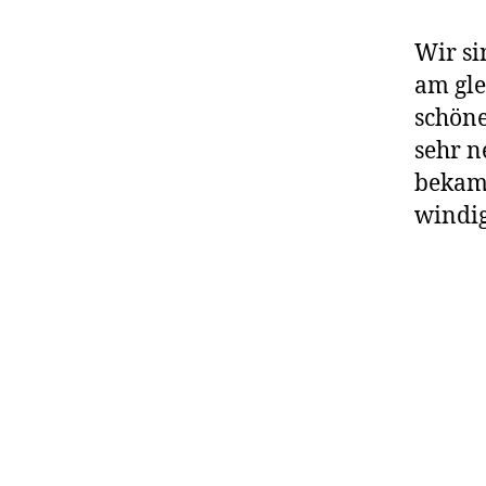
Wir si
am gl
schöne
sehr n
bekame
windig