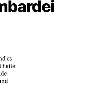
ombardei
r
ei
nd es
t hatte
nde
 und