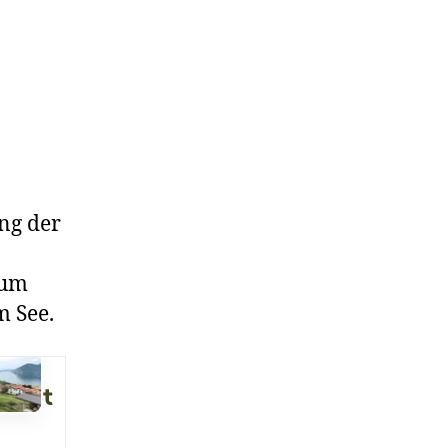
ng der
aum
m See.