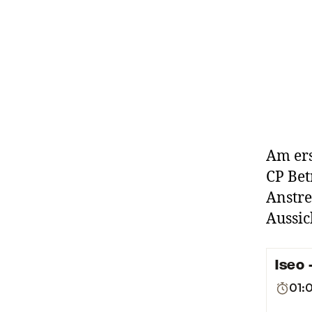
Am ers
CP Bet
Anstr
Aussic