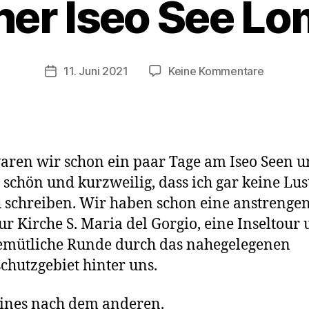
her Iseo See L
r
K
a
s
Beitragsautor
zu
11. Juni 2021
Keine Kommentare
Veröffentlichungsdatum
t
Herrliche
e
Iseo
n
See
w
Lombard
a
waren wir schon ein paar Tage am Iseo Seen u
g
e
 schön und kurzweilig, dass ich gar keine Lus
n
 schreiben. Wir haben schon eine anstrenge
ur Kirche S. Maria del Gorgio, eine Inseltour
emütliche Runde durch das nahegelegenen
chutzgebiet hinter uns.
ines nach dem anderen.