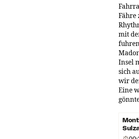
Fahrra
Fähre 
Rhythm
mit d
fuhren
Madonn
Insel 
sich a
wir de
Eine w
gönnte