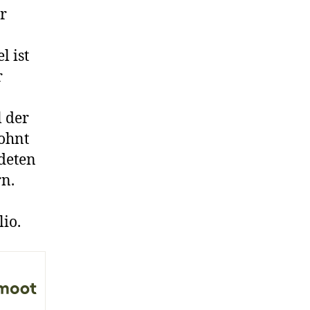
r
l ist
r
l der
lohnt
deten
rn.
io.