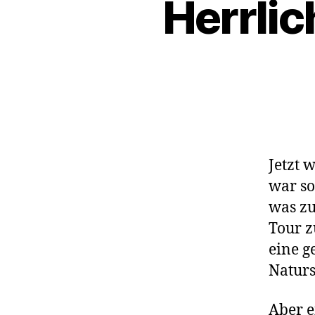
Herrlic
Jetzt 
war so
was zu
Tour z
eine g
Naturs
Aber e