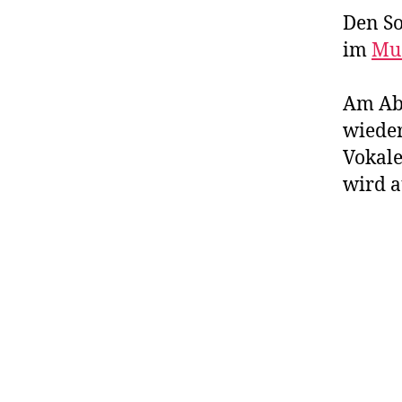
Den So
im
Mu
Am Ab
wieder
Vokale
wird a