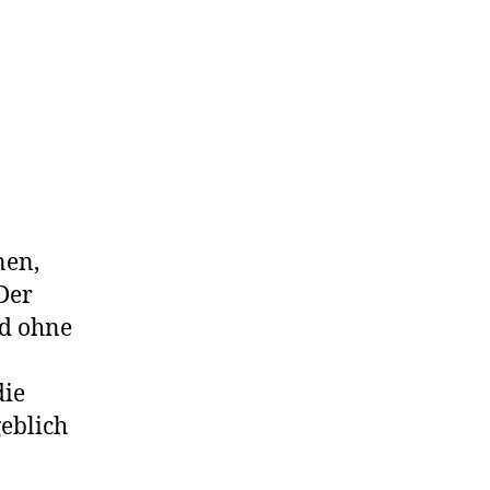
nen,
 Der
nd ohne
die
eblich