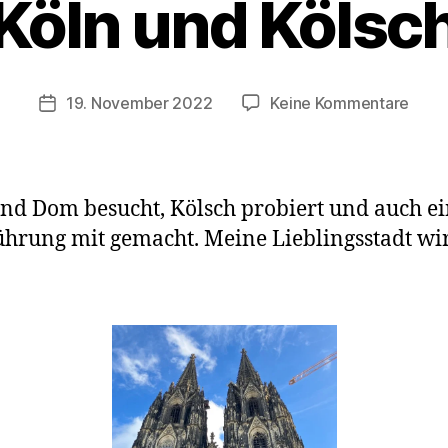
Köln und Kölsc
r
K
a
s
Beitragsautor
zu
19. November 2022
Keine Kommentare
Veröffentlichungsdatum
t
Köln
e
und
n
Kölsc
w
nd Dom besucht, Kölsch probiert und auch e
a
g
ührung mit gemacht. Meine Lieblingsstadt wi
e
n