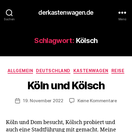
derkastenwagen.de
Suchen
Menü
Schlagwort:
Kölsch
V
o
n
d
Kategorien
ALLGEMEIN
DEUTSCHLAND
KASTENWAGEN
REISE
e
r
Köln und Kölsch
K
a
s
Beitragsautor
zu
19. November 2022
Keine Kommentare
Veröffentlichungsdatum
t
Köln
e
und
n
Kölsch
Köln und Dom besucht, Kölsch probiert und
w
auch eine Stadtführung mit gemacht. Meine
a