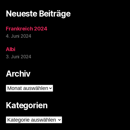
öl
s
Neueste Beiträge
c
h
Frankreich 2024
4. Juni 2024
Albi
3. Juni 2024
Archiv
Archiv
Kategorien
Kategorien