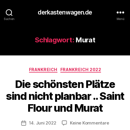
derkastenwagen.de
Suchen
Menü
Schlagwort:
Murat
Kategorien
V
FRANKREICH
FRANKREICH 2022
o
Die schönsten Plätze
n
d
sind nicht planbar .. Saint
e
r
Flour und Murat
K
a
s
Beitragsautor
zu
14. Juni 2022
Keine Kommentare
Veröffentlichungsdatum
t
Die