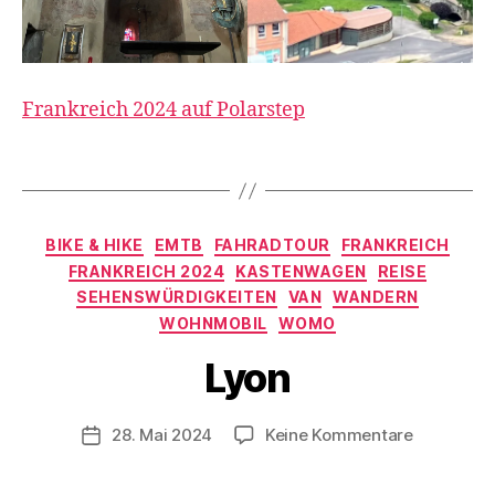
a
st
e
n
Frankreich 2024 auf Polarstep
w
a
Schlagwörter
g
e
n
,
V
Kategorien
R
BIKE & HIKE
EMTB
FAHRADTOUR
FRANKREICH
o
ei
FRANKREICH 2024
KASTENWAGEN
REISE
n
s
SEHENSWÜRDIGKEITEN
VAN
WANDERN
d
e
WOHNMOBIL
WOMO
e
n
,
r
W
Lyon
K
a
a
n
s
Beitragsautor
zu
28. Mai 2024
Keine Kommentare
Veröffentlichungsdatum
d
t
Lyon
e
e
r