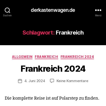
derkastenwagen.de
Suchen
Menü
Schlagwort:
Frankreich
V
o
n
d
Kategorien
ALLGEMEIN
FRANKREICH
FRANKREICH 2024
e
r
Frankreich 2024
K
a
s
Beitragsautor
zu
4. Juni 2024
Keine Kommentare
Veröffentlichungsdatum
t
Frankreich
e
2024
n
Die komplette Reise ist auf Polarstep zu finden.
w
a