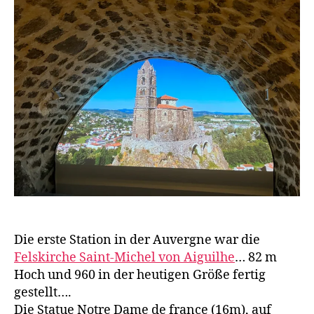
a
Aiguilhe
g
e
n
Die erste Station in der Auvergne war die
Felskirche Saint-Michel von Aiguilhe
… 82 m
Hoch und 960 in der heutigen Größe fertig
gestellt….
Die Statue Notre Dame de france (16m), auf