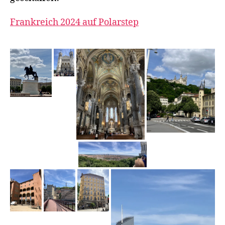
Frankreich 2024 auf Polarstep
F
r
a
n
kr
ei
c