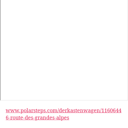
F
r
a
n
kr
ei
c
h
,
U
www.polarsteps.com/derkastenwagen/1160644
rl
6-route-des-grandes-alpes
a
u