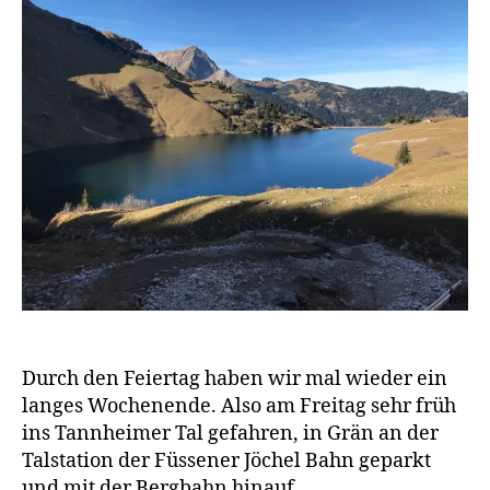
a
g
e
n
Durch den Feiertag haben wir mal wieder ein
langes Wochenende. Also am Freitag sehr früh
ins Tannheimer Tal gefahren, in Grän an der
Talstation der Füssener Jöchel Bahn geparkt
und mit der Bergbahn hinauf.