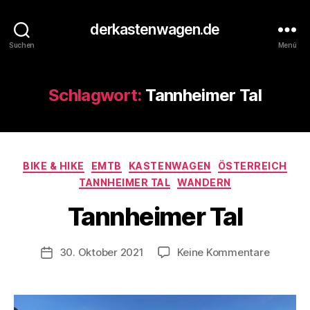
derkastenwagen.de
Suchen
Menü
Schlagwort:
Tannheimer Tal
V
o
n
Kategorien
BIKE & HIKE
EMTB
KASTENWAGEN
ÖSTERREICH
d
TANNHEIMER TAL
WANDERN
e
r
Tannheimer Tal
K
a
s
Beitragsautor
zu
30. Oktober 2021
Keine Kommentare
Veröffentlichungsdatum
t
Tannhei
e
Tal
n
w