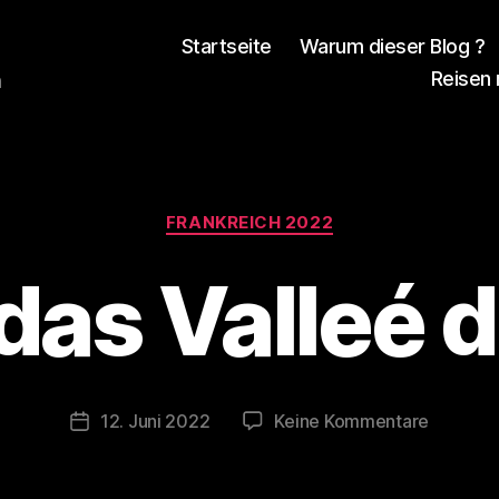
Startseite
Warum dieser Blog ?
Reisen
n
V
Kategorien
o
FRANKREICH 2022
n
d
as Valleé d
e
r
K
a
s
Beitragsautor
zu
12. Juni 2022
Keine Kommentare
Veröffentlichungsdatum
t
Durch
e
das
n