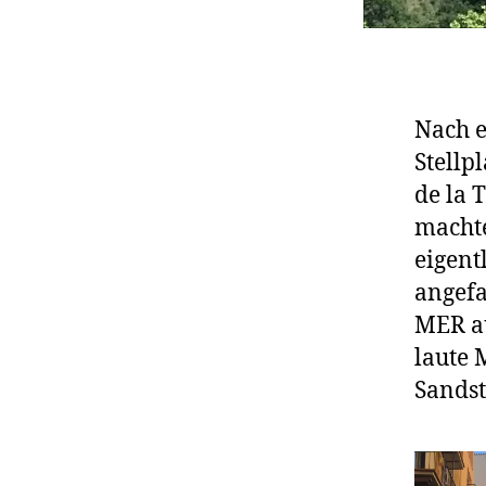
Nach e
Stellp
de la 
machte
eigent
angefa
MER au
laute 
Sandst