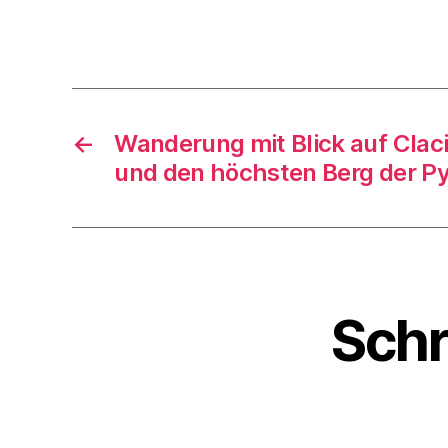
n
Schlagwö
,
P
y
r
e
←
Wanderung mit Blick auf Claci
n
und den höchsten Berg der P
ä
e
n
,
V
al
Schr
l
e
é
d
e
la