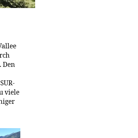
Vallee
rch
. Den
-SUR-
u viele
niger