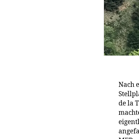
Nach e
Stellp
de la 
machte
eigent
angefa