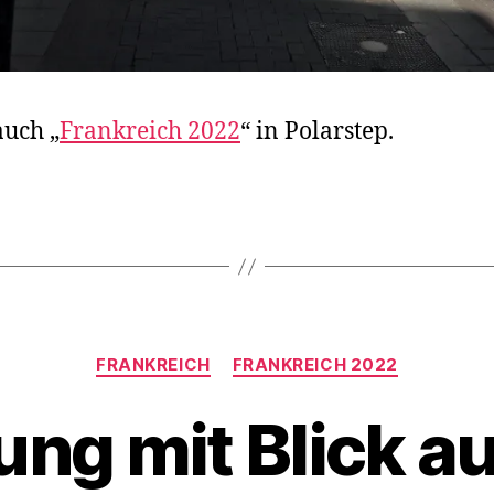
auch „
Frankreich 2022
“ in Polarstep.
rter
Kategorien
FRANKREICH
FRANKREICH 2022
g mit Blick au
V