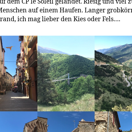
f dem CP le Soleil gelandet. Riesig und viel z
Menschen auf einem Haufen. Langer grobkör
rand, ich mag lieber den Kies oder Fels….