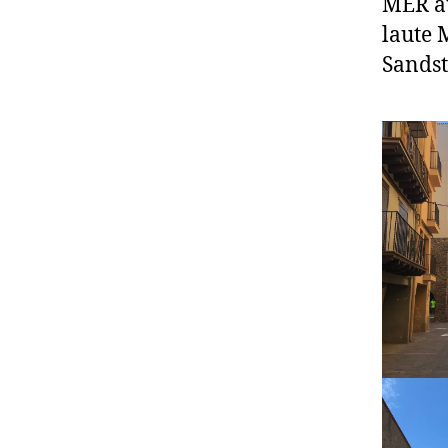
MER au
laute 
Sandst