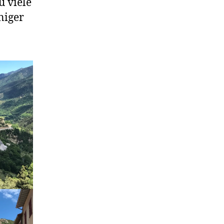
u viele
niger