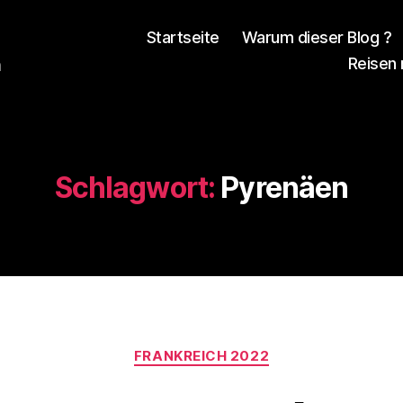
Startseite
Warum dieser Blog ?
Reisen
n
Schlagwort:
Pyrenäen
V
o
Kategorien
n
FRANKREICH 2022
d
e