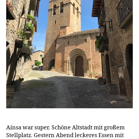
e
r
n
Aínsa war super. Schöne Altstadt mit großem
Stellplatz. Gestern Abend leckeres Essen mit