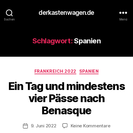
derkastenwagen.de
Suchen
Menü
Schlagwort:
Spanien
Kategorien
V
FRANKREICH 2022
SPANIEN
o
Ein Tag und mindestens
n
d
vier Pässe nach
e
r
Benasque
K
a
s
Beitragsautor
zu
9. Juni 2022
Keine Kommentare
Veröffentlichungsdatum
t
Ein