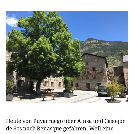
e
Tag
n
und
w
mindesten
a
vier
g
Pässe
e
nach
n
Benasque
Heute von Puyarruego über Aínsa und Castejón
de Sos nach Benasque gefahren. Weil eine