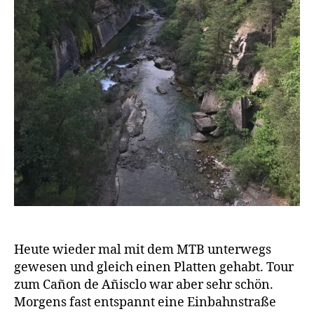
n
,
W
o
h
n
m
o
bi
l
Heute wieder mal mit dem MTB unterwegs
gewesen und gleich einen Platten gehabt. Tour
zum Cañon de Añisclo war aber sehr schön.
Morgens fast entspannt eine Einbahnstraße