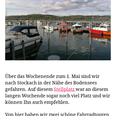
e
,
e
R
n
ei
s
e
n
,
W
o
h
n
m
o
bi
l
Über das Wochenende zum 1. Mai sind wir
nach Stockach in der Nähe des Bodensees
gefahren. Auf diesem
Stellplatz
war an diesem
langen Wochende sogar noch viel Platz und wir
können Ihn auch empfehlen.
Von hier haben wir zwei schöne Fahrradtouren