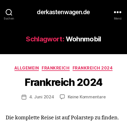
derkastenwagen.de
Suchen
Menü
Schlagwort:
Wohnmobil
V
o
n
d
Kategorien
ALLGEMEIN
FRANKREICH
FRANKREICH 2024
e
r
Frankreich 2024
K
a
s
Beitragsautor
zu
4. Juni 2024
Keine Kommentare
Veröffentlichungsdatum
t
Frankreich
e
2024
n
Die komplette Reise ist auf Polarstep zu finden.
w
a