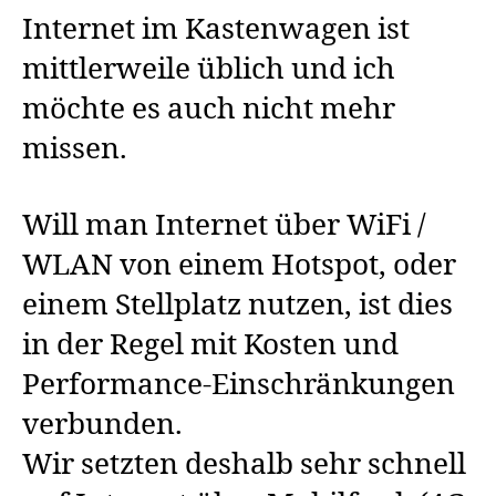
a
Internet im Kastenwagen ist
c
mittlerweile üblich und ich
h
,
W
möchte es auch nicht mehr
o
missen.
h
n
m
o
Will man Internet über WiFi /
bi
WLAN von einem Hotspot, oder
l
einem Stellplatz nutzen, ist dies
in der Regel mit Kosten und
Performance-Einschränkungen
verbunden.
Wir setzten deshalb sehr schnell