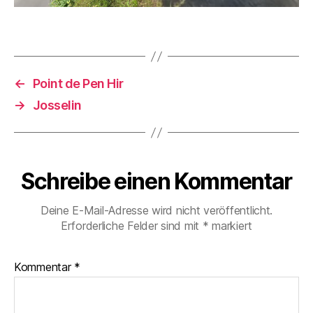
a
g
Schlagwörter
n
e
,
e
M
←
Point de Pen Hir
T
→
Josselin
B
Schreibe einen Kommentar
Deine E-Mail-Adresse wird nicht veröffentlicht.
Erforderliche Felder sind mit
*
markiert
Kommentar
*