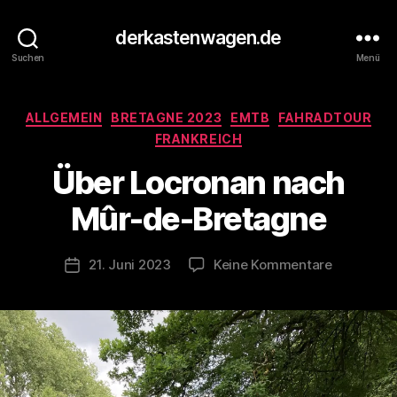
derkastenwagen.de
Suchen
Menü
V
Kategorien
ALLGEMEIN
BRETAGNE 2023
EMTB
FAHRADTOUR
o
n
FRANKREICH
d
Über Locronan nach
e
r
Mûr-de-Bretagne
K
a
s
Beitragsautor
zu
21. Juni 2023
Keine Kommentare
Veröffentlichungsdatum
t
Über
e
Locronan
n
nach
w
Mûr-
a
de-
g
Bretagne
e