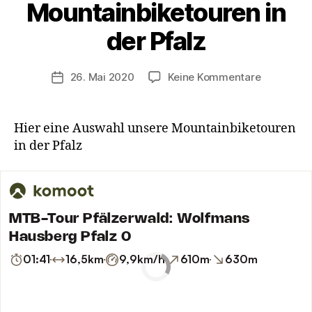
Mountainbiketouren in
e
r
der Pfalz
K
a
s
Beitragsautor
zu
26. Mai 2020
Keine Kommentare
Veröffentlichungsdatum
t
Wunderba
e
Mountainb
n
in
Hier eine Auswahl unsere Mountainbiketouren
w
der
in der Pfalz
a
Pfalz
g
e
n