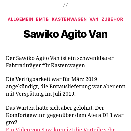
n
t
Kategorien
e
ALLGEMEIN
EMTB
KASTENWAGEN
VAN
ZUBEHÖR
n
,
Sawiko Agito Van
M
T
B
,
W
a
Der Sawiko Agito Van ist ein schwenkbarer
n
Fahrradträger für Kastenwagen.
d
e
Die Verfügbarkeit war für März 2019
r
angekündigt, die Erstauslieferung war aber erst
n
mit Verspätung im Juli 2019.
Das Warten hatte sich aber gelohnt. Der
Komfortgewinn gegenüber dem Atera DL3 war
groß…
Ein Video von Sawiko zeigt die Vorteile sehr