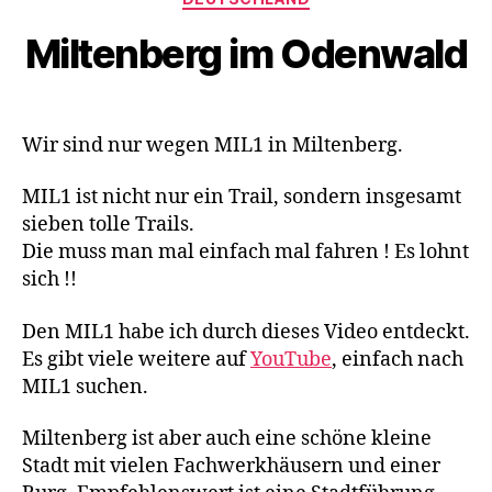
M
Miltenberg im Odenwald
T
B
,
P
f
Wir sind nur wegen MIL1 in Miltenberg.
al
z
MIL1 ist nicht nur ein Trail, sondern insgesamt
sieben tolle Trails.
Die muss man mal einfach mal fahren ! Es lohnt
sich !!
Den MIL1 habe ich durch dieses Video entdeckt.
Es gibt viele weitere auf
YouTube
, einfach nach
MIL1 suchen.
Miltenberg ist aber auch eine schöne kleine
Stadt mit vielen Fachwerkhäusern und einer