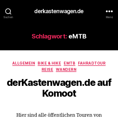
derkastenwagen.de
Suchen
Menü
Schlagwort:
eMTB
Kategorien
ALLGEMEIN
BIKE & HIKE
EMTB
FAHRADTOUR
REISE
WANDERN
derKastenwagen.de auf
Komoot
Hier sind alle öffentlichen Touren von