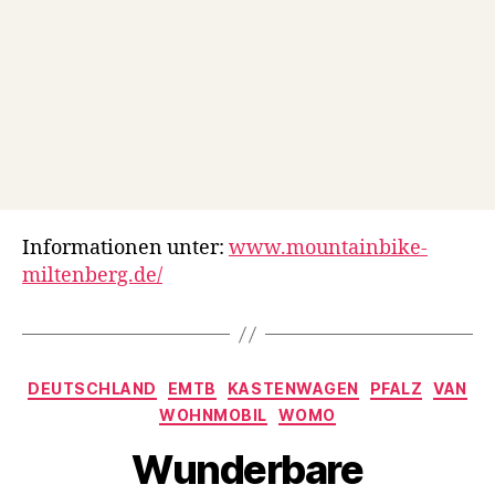
Informationen unter:
www.mountainbike-
miltenberg.de/
Kategorien
DEUTSCHLAND
EMTB
KASTENWAGEN
PFALZ
VAN
V
WOHNMOBIL
WOMO
o
Wunderbare
n
d