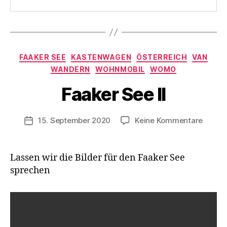
V
o
n
Kategorien
FAAKER SEE
KASTENWAGEN
ÖSTERREICH
VAN
d
WANDERN
WOHNMOBIL
WOMO
e
r
Faaker See II
K
a
s
Beitragsautor
zu
15. September 2020
Keine Kommentare
Veröffentlichungsdatum
t
Faaker
e
See
n
II
Lassen wir die Bilder für den Faaker See
w
sprechen
a
g
e
n