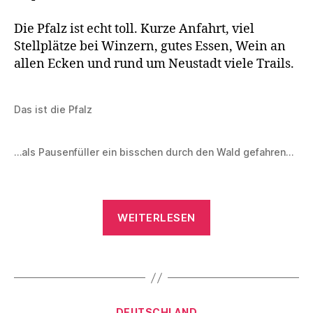
e
n
Die Pfalz ist echt toll. Kurze Anfahrt, viel
Stellplätze bei Winzern, gutes Essen, Wein an
allen Ecken und rund um Neustadt viele Trails.
e
M
Das ist die Pfalz
T
B
,
…als Pausenfüller ein bisschen durch den Wald gefahren…
K
a
s
t
„In
WEITERLESEN
e
die
n
Pfalz
w
Schlagwörter
…“
a
g
e
Kategorien
n
,
DEUTSCHLAND