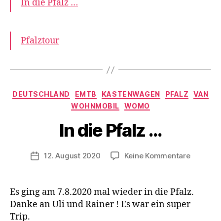
In die Pfalz …
Pfalztour
V
o
n
Kategorien
DEUTSCHLAND
EMTB
KASTENWAGEN
PFALZ
VAN
d
WOHNMOBIL
WOMO
e
r
In die Pfalz …
K
a
s
Beitragsautor
zu
12. August 2020
Keine Kommentare
Veröffentlichungsdatum
t
In
e
die
n
Pfalz
Es ging am 7.8.2020 mal wieder in die Pfalz.
w
…
Danke an Uli und Rainer ! Es war ein super
a
g
Trip.