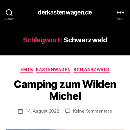
derkastenwagen.de
Suchen
Menü
Schlagwort:
Schwarzwald
V
o
Kategorien
n
EMTB
KASTENWAGEN
SCHWARZWALD
d
Camping zum Wilden
e
r
Michel
K
a
s
Beitragsautor
zu
14. August 2022
Keine Kommentare
Veröffentlichungsdatum
t
Campin
e
zum
n
Wilden