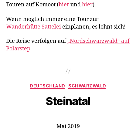
g
Touren auf Komoot (
hier
und
hier
).
e
n
,
Wenn möglich immer eine Tour zur
M
Wanderhütte Sattelei
einplanen, es lohnt sich!
T
B
,
Die Reise verfolgen auf
„Nordschwarzwald“ auf
S
Polarstep
c
h
w
Schlagwörter
a
rz
w
Kategorien
DEUTSCHLAND
SCHWARZWALD
al
d
,
Steinatal
W
a
n
d
Mai 2019
e
r