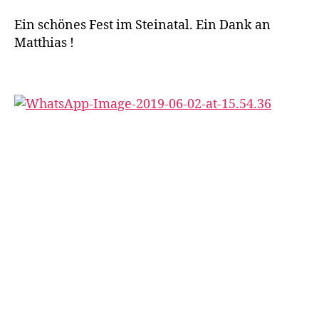
n
,
Ein schönes Fest im Steinatal. Ein Dank an
W
Matthias !
o
h
n
m
o
bi
l