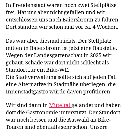
n
In Freudenstadt waren noch zwei Stellplätze
frei. Hat uns aber nicht gefallen und wir
entschlossen uns nach Baiersbronn zu fahren.
Dort standen wir schon mal vor ca. 4 Wochen.
Das war aber diesmal nichts. Der Stellplatz
mitten in Baiersbronn ist jetzt eine Baustelle.
Wegen der Landesgartenschau in 2025 wir
e
gebaut. Schade war dort nicht schlecht als
M
Standort für ein Bike-WE.
T
Die Stadtverwaltung sollte sich auf jeden Fall
B
,
eine Alternative in Stadtnähe überlegen, die
K
Innenstadtgastro würde davon profitieren.
a
st
Wir sind dann in
Mitteltal
gelandet und haben
e
dort die Gastronomie unterstützt. Der Standort
n
w
war noch besser und die Auswahl an Bike-
a
Touren sind ebenfalls sehr schön. Unsere