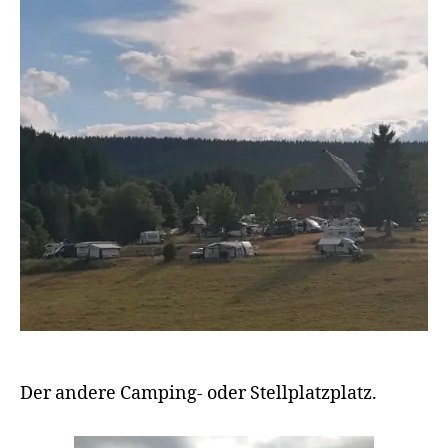
w
Michel
a
g
e
n
Der andere Camping- oder Stellplatzplatz.