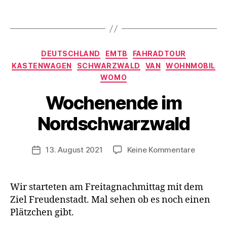
al
Schlagwörter
d
,
W
a
Kategorien
n
DEUTSCHLAND
EMTB
FAHRADTOUR
V
d
KASTENWAGEN
SCHWARZWALD
VAN
WOHNMOBIL
o
e
n
WOMO
r
d
Wochenende im
n
e
r
Nordschwarzwald
K
a
s
Beitragsautor
zu
13. August 2021
Keine Kommentare
Veröffentlichungsdatum
t
Wochen
e
im
n
Nordsch
Wir starteten am Freitagnachmittag mit dem
w
Ziel Freudenstadt. Mal sehen ob es noch einen
a
g
Plätzchen gibt.
e