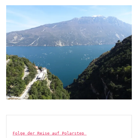
n
bi
–
w
l
Gardasee
a
g
e
n
Folge der Reise auf Polarstep 