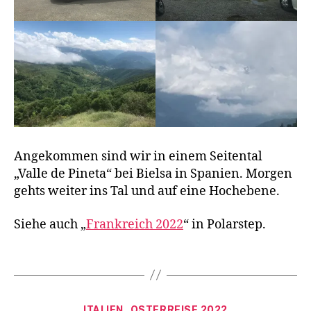
t
,
F
r
a
n
kr
ei
c
h
,
K
a
Angekommen sind wir in einem Seitental
st
„Valle de Pineta“ bei Bielsa in Spanien. Morgen
e
gehts weiter ins Tal und auf eine Hochebene.
n
w
Siehe auch „
Frankreich 2022
“ in Polarstep.
a
g
Schlagwörter
e
n
,
V
P
o
Kategorien
ö
n
ITALIEN
OSTERREISE 2022