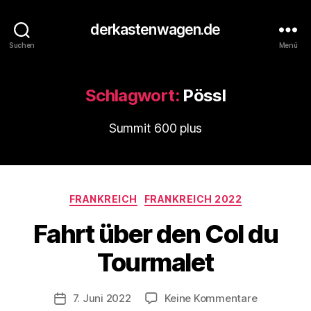
derkastenwagen.de
Suchen
Menü
Schlagwort:
Pössl
Summit 600 plus
V
o
Kategorien
n
FRANKREICH
FRANKREICH 2022
d
Fahrt über den Col du
e
r
Tourmalet
K
a
s
Beitragsautor
zu
7. Juni 2022
Keine Kommentare
Veröffentlichungsdatum
t