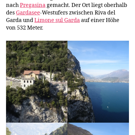
hoch zum Ledrosee
.
Auf dem Rückweg haben wir einen Abstecher
nach
Pregasina
gemacht. Der Ort liegt oberhalb
des
Gardasee
-Westufers zwischen Riva del
Garda und
Limone sul Garda
auf einer Höhe
von 532 Meter.