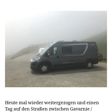
Fahrt
e
über
n
den
w
Col
a
du
g
Tourmalet
e
n
Heute mal wieder weitergezogen und einen
Tag auf den Straßen zwischen Gavarnie /