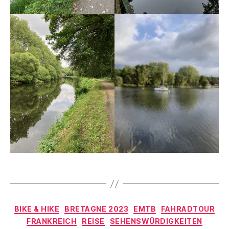
B
r
e
t
a
g
Schlagwörter
n
V
e
,
o
e
n
Kategorien
M
BIKE & HIKE
BRETAGNE 2023
EMTB
FAHRADTOUR
d
T
FRANKREICH
REISE
SEHENSWÜRDIGKEITEN
e