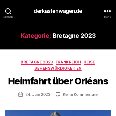
derkastenwagen.de
Suchen
Menü
Kategorie:
Bretagne 2023
V
o
n
Kategorien
BRETAGNE 2023
FRANKREICH
REISE
d
SEHENSWÜRDIGKEITEN
e
r
Heimfahrt über Orléans
K
a
s
Beitragsautor
zu
24. Juni 2023
Keine Kommentare
Veröffentlichungsdatum
t
Heimfahrt
e
über
n
Orléans
w