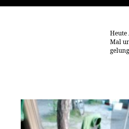
Heute 
Mal un
gelung