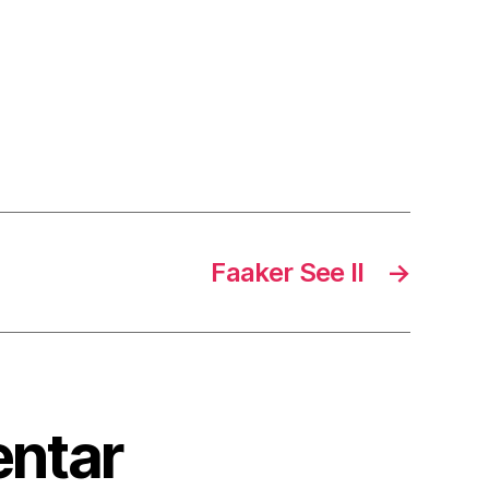
Faaker See II
→
ntar