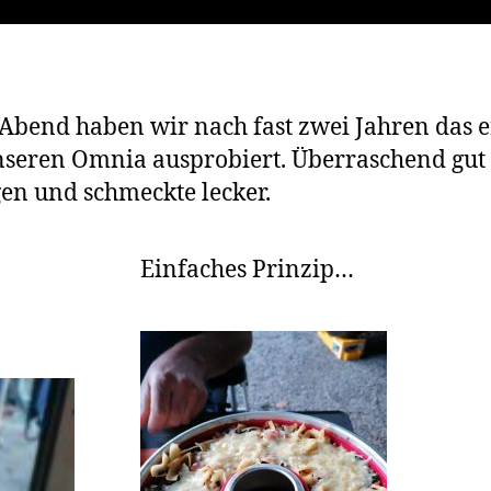
w
a
g
e
n
Abend haben wir nach fast zwei Jahren das e
seren Omnia ausprobiert. Überraschend gut
en und schmeckte lecker.
Einfaches Prinzip…