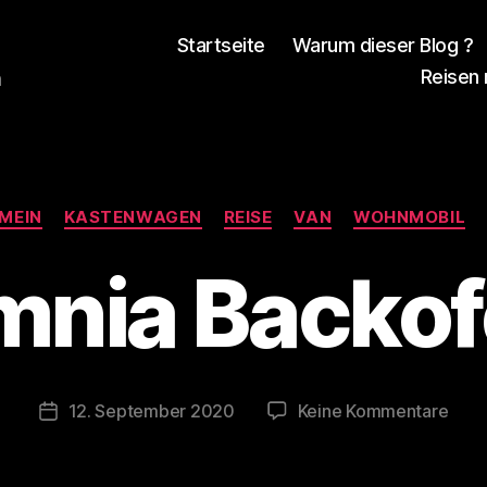
Startseite
Warum dieser Blog ?
Reisen
n
V
Kategorien
o
MEIN
KASTENWAGEN
REISE
VAN
WOHNMOBIL
n
d
nia Backo
e
r
K
a
s
Beitragsautor
zu
12. September 2020
Keine Kommentare
Veröffentlichungsdatum
t
Omn
e
Back
n