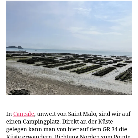
Saint
w
Malo
a
g
e
n
In
Cancale
, unweit von Saint Malo, sind wir auf
einen Campingplatz. Direkt an der Küste
gelegen kann man von hier auf dem GR 34 die
Küste erwandern. Richtung Norden zum Pointe