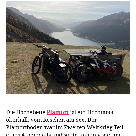
Resche
w
a
g
e
n
Die Hochebene
Plamort
ist ein Hochmoor
Bi
oberhalb vom Reschen am See. Der
k
Plamortboden war im Zweiten Weltkrieg Teil
e
,
eines Alpenwalls und sollte Italien vor einer
bi