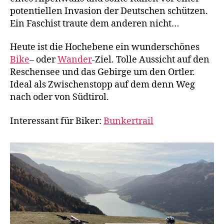
potentiellen Invasion der Deutschen schützen.
k
e
Ein Faschist traute dem anderen nicht…
&
hi
Heute ist die Hochebene ein wunderschönes
k
Bike
– oder
Wander
-Ziel. Tolle Aussicht auf den
e
,
Reschensee und das Gebirge um den Ortler.
e
Ideal als Zwischenstopp auf dem denn Weg
M
nach oder von Südtirol.
T
B
,
Interessant für Biker:
Bunkertrail
It
al
ie
n
,
K
a
st
e
n
w