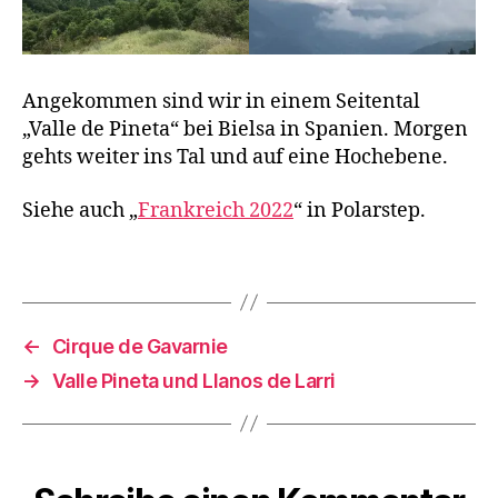
ei
c
h
,
K
a
Angekommen sind wir in einem Seitental
st
„Valle de Pineta“ bei Bielsa in Spanien. Morgen
e
gehts weiter ins Tal und auf eine Hochebene.
n
w
Siehe auch „
Frankreich 2022
“ in Polarstep.
a
g
Schlagwörter
e
n
,
P
ö
←
Cirque de Gavarnie
s
→
Valle Pineta und Llanos de Larri
sl
,
P
y
r