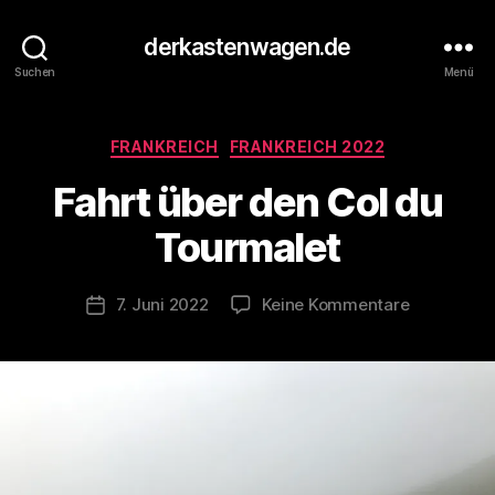
derkastenwagen.de
Suchen
Menü
V
o
Kategorien
n
FRANKREICH
FRANKREICH 2022
d
Fahrt über den Col du
e
r
Tourmalet
K
a
s
Beitragsautor
zu
7. Juni 2022
Keine Kommentare
Veröffentlichungsdatum
t
Fahrt
e
über
n
den
w
Col
a
du
g
Tourmalet
e
n