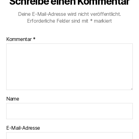
Schreibe einen Kommentar
e
n
Deine E-Mail-Adresse wird nicht veröffentlicht.
ä
Erforderliche Felder sind mit
*
markiert
e
n
,
R
Kommentar
*
ei
s
e
n
,
W
o
h
n
Name
m
o
bi
l
E-Mail-Adresse