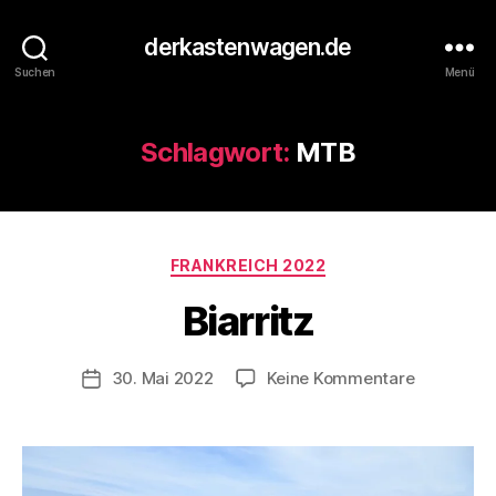
derkastenwagen.de
Suchen
Menü
Schlagwort:
MTB
V
o
n
d
Kategorien
FRANKREICH 2022
e
r
Biarritz
K
a
s
Beitragsautor
zu
30. Mai 2022
Keine Kommentare
Veröffentlichungsdatum
t
Biarritz
e
n
w
a