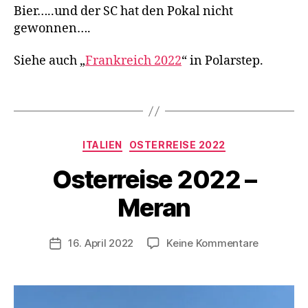
a
e
Bier…..und der SC hat den Pokal nicht
g
n
gewonnen….
e
n
,
Siehe auch „
Frankreich 2022
“ in Polarstep.
M
T
Schlagwörter
B
,
R
V
ei
o
Kategorien
s
n
ITALIEN
OSTERREISE 2022
e
d
Osterreise 2022 –
n
,
e
V
r
Meran
a
K
n
,
a
W
s
Beitragsautor
zu
16. April 2022
Keine Kommentare
Veröffentlichungsdatum
a
t
Osterreis
n
e
2022
d
n
–
e
w
Meran