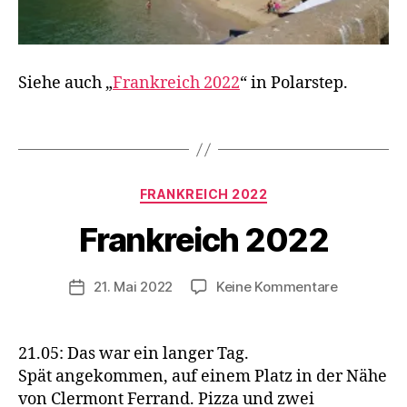
e
M
T
e
B
M
Siehe auch „
Frankreich 2022
“ in Polarstep.
,
T
F
B
,
V
Schlagwörter
r
F
o
a
r
n
n
a
d
Kategorien
k
FRANKREICH 2022
n
e
r
kr
r
Frankreich 2022
ei
ei
K
c
c
a
h
,
h
,
s
Beitragsautor
zu
21. Mai 2022
Keine Kommentare
Veröffentlichungsdatum
M
K
t
Frankreich
T
a
e
2022
B
st
n
21.05: Das war ein langer Tag.
e
w
Spät angekommen, auf einem Platz in der Nähe
n
a
w
g
von Clermont Ferrand. Pizza und zwei