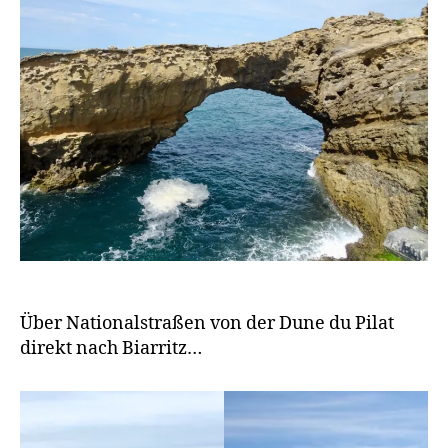
g
e
n
Über Nationalstraßen von der Dune du Pilat
direkt nach Biarritz…